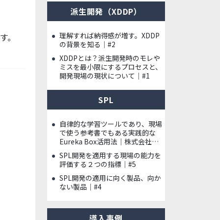
派生開発（XDDP）
理解すれば納得感が増す。XDDP
す。
の背景を知る｜#2
XDDPとは？派生開発時のモレや
ミスを最小限にするプロセスと、
開発現場の現状について｜#1
SPL
自律的な学習ツールであり、現場
で使う参考書でもある実践的な
Eureka Box活用法｜株式会社ハ
イレックスアクト様
SPL開発を適用する現場の能力を
評価する２つの指標｜#5
SPL開発の適用に向く製品、向か
ない製品｜#4
導入事例