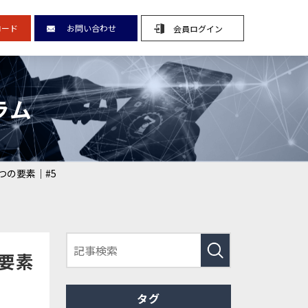
ード
お問い合わせ
会員ログイン
CLOSE
ラム
ラン
つの要素｜#5
例
要素
タグ