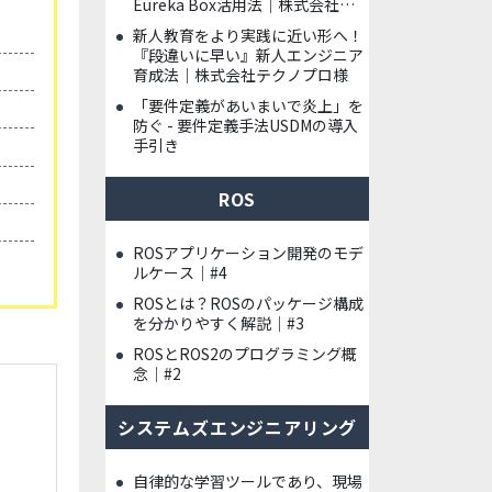
Eureka Box活用法｜株式会社ハ
イレックスアクト様
新人教育をより実践に近い形へ！
『段違いに早い』新人エンジニア
育成法｜株式会社テクノプロ様
「要件定義があいまいで炎上」を
防ぐ - 要件定義手法USDMの導入
手引き
ROS
ROSアプリケーション開発のモデ
ルケース｜#4
ROSとは？ROSのパッケージ構成
を分かりやすく解説｜#3
ROSとROS2のプログラミング概
念｜#2
システムズエンジニアリング
自律的な学習ツールであり、現場