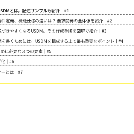
SDMとは。記述サンプルも紹介｜#1
件定義、機能仕様の違いは？ 要求開発の全体像を紹介｜#2
づきやすくなるUSDM。その作成手順を図解で紹介｜#3
を書くためには。USDMを構成する上で最も重要なポイント｜#4
ために必要な３つの要素｜#5
化｜#6
ーとは｜#7