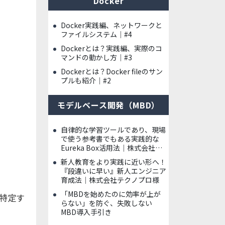
Docker
Docker実践編、ネットワークと
ファイルシステム｜#4
Dockerとは？実践編、実際のコ
マンドの動かし方｜#3
Dockerとは？Docker fileのサン
プルも紹介｜#2
モデルベース開発（MBD）
自律的な学習ツールであり、現場
で使う参考書でもある実践的な
Eureka Box活用法｜株式会社ハ
イレックスアクト様
新人教育をより実践に近い形へ！
『段違いに早い』新人エンジニア
育成法｜株式会社テクノプロ様
「MBDを始めたのに効率が上が
特定す
らない」を防ぐ、失敗しない
MBD導入手引き