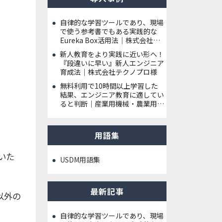
自律的な学習ツールであり、現場
で使う参考書でもある実践的な
Eureka Box活用法｜株式会社ハ
イレックスアクト様
新人教育をより実践に近い形へ！
『段違いに早い』新人エンジニア
育成法｜株式会社テクノプロ様
無料利用で10時間以上学習した
結果、エンジニア教育に適してい
ると判断｜産業用機械・農業用機
械 メーカー様
用語集
いた
USDM用語集
最新記事
以外の
自律的な学習ツールであり、現場