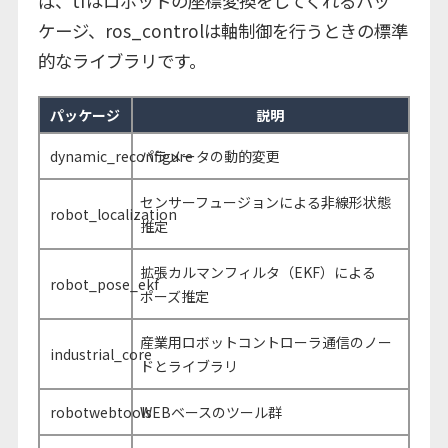
ば、tfはロボットの座標変換をしてくれるパッ
ケージ、ros_controlは軸制御を行うときの標準
的なライブラリです。
パッケージ
説明
dynamic_reconfigure
パラメータの動的変更
センサーフュージョンによる非線形状態
robot_localization
推定
拡張カルマンフィルタ（EKF）による
robot_pose_ekf
ポーズ推定
産業用ロボットコントローラ通信のノー
industrial_core
ドとライブラリ
robotwebtools
WEBベースのツール群