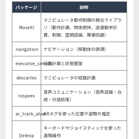
パッケージ
説明
マニピュレータ動作制御の統合ライブラ
MoveIt!
リ（動作計画、物体把持、逆運動学計
算、制御、空間認識、障害回避）
navigation
ナビゲーション（移動体の誘導）
executive_smach
行動計画と状態管理
descartes
マニピュレータの経路計画
音声コミュニケーション（音声認識・合
rospeex
成・対話処理）
ar_track_alvar
ARタグを使った位置や姿勢の推定
キーボードやジョイスティックを使った
(teleop
遠隔操作