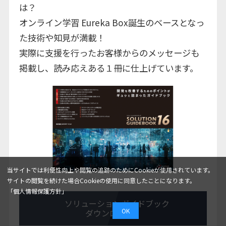
は？
オンライン学習 Eureka Box誕生のベースとなっ
た技術や知見が満載！
実際に支援を行ったお客様からのメッセージも
掲載し、読み応えある１冊に仕上げています。
当サイトでは利便性向上や閲覧の追跡のためにCookieが使用されています。
サイトの閲覧を続けた場合Cookieの使用に同意したことになります。
「個人情報保護方針」
ソリューションガイドブック
OK
ダウンロード