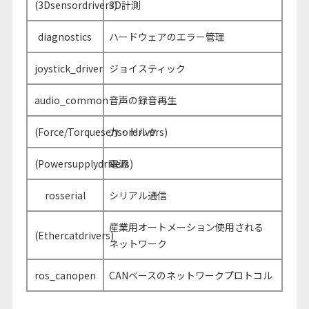
(3Dsensordrivers)
3D計測
diagnostics
ハードウェアのエラー管理
joystick_driver
ジョイスティック
audio_common
音声の録音再生
(Force/Torquesensordrivers)
力・トルク
(Powersupplydrivers)
電源
rosserial
シリアル通信
産業用オートメーション使用される
(Ethercatdrivers)
ネットワーク
ros_canopen
CANベースのネットワークプロトコル