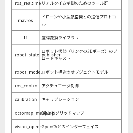
ros_realtime
リアルタイム制御のためのツール群
ドローンや小型航空機との通信プロトコ
mavros
ル
tf
座標変換ライブラリ
ロボット状態（リンクの3Dポーズ）のブ
robot_state_publisher
ロードキャスト
robot_model
ロボット構造のオブジェクトモデル
ros_control
アクチュエータ制御
calibration
キャリブレーション
octomap_mapping
3D占有グリッドマップ
vision_opencv
OpenCVとのインターフェイス