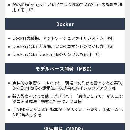
AWSのGreengrassとは？エッジ環境で AWS IoT の機能を利
用する｜#2
Docker
Docker実践編、ネットワークとファイルシステム｜#4
Dockerとは？実践編、実際のコマンドの動かし方｜#3
Dockerとは？Docker fileのサンプルも紹介｜#2
モデルベース開発（MBD）
自律的な学習ツールであり、現場で使う参考書でもある実践
的なEureka Box活用法｜株式会社ハイレックスアクト様
新人教育をより実践に近い形へ！ 『段違いに早い』新人エン
ジニア育成法｜株式会社テクノプロ様
「MBDを始めたのに効率が上がらない」を防ぐ、失敗しない
MBD導入手引き
派生開発（XDDP）