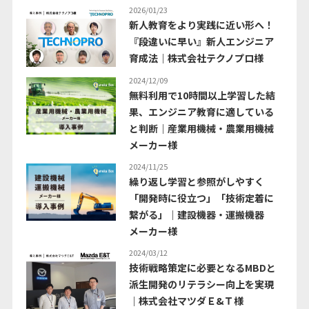
2026/01/23
新人教育をより実践に近い形へ！
『段違いに早い』新人エンジニア
育成法｜株式会社テクノプロ様
2024/12/09
無料利用で10時間以上学習した結
果、エンジニア教育に適している
と判断｜産業用機械・農業用機械
メーカー様
2024/11/25
繰り返し学習と参照がしやすく
「開発時に役立つ」「技術定着に
繋がる」｜建設機器・運搬機器
メーカー様
2024/03/12
技術戦略策定に必要となるMBDと
派生開発のリテラシー向上を実現
｜株式会社マツダＥ&Ｔ様