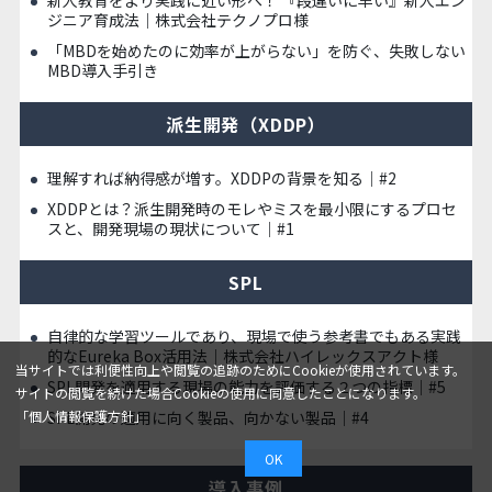
ジニア育成法｜株式会社テクノプロ様
「MBDを始めたのに効率が上がらない」を防ぐ、失敗しない
MBD導入手引き
派生開発（XDDP）
理解すれば納得感が増す。XDDPの背景を知る｜#2
XDDPとは？派生開発時のモレやミスを最小限にするプロセ
スと、開発現場の現状について｜#1
SPL
自律的な学習ツールであり、現場で使う参考書でもある実践
的なEureka Box活用法｜株式会社ハイレックスアクト様
当サイトでは利便性向上や閲覧の追跡のためにCookieが使用されています。
SPL開発を適用する現場の能力を評価する２つの指標｜#5
サイトの閲覧を続けた場合Cookieの使用に同意したことになります。
「個人情報保護方針」
SPL開発の適用に向く製品、向かない製品｜#4
OK
導入事例