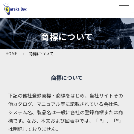
CLOSE
商標について
HOME
HOME
商標について
ユーリカボックスとは
商標について
法人プラン
よくあるご質問
下記の他社登録商標・商標をはじめ、当社サイトその
他カタログ、マニュアル等に記載されている会社名、
資料ダウンロード
システム名、製品名は一般に各社の登録商標または商
標です。なお、本文および図表中では、「™」、「®」
導入事例
は明記しておりません。