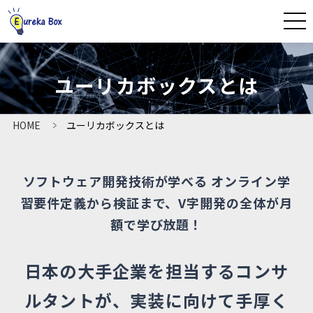
CLOSE
ユーリカボックスとは
HOME
HOME
ユーリカボックスとは
ユーリカボックスとは
ソフトウェア開発技術が学べる オンライン学
法人プラン
習
要件定義から検証まで、V字開発の全体が月
よくあるご質問
額で学び放題！
資料ダウンロード
日本の大手企業を担当するコンサ
ルタントが、
実装に向けて手厚く
導入事例