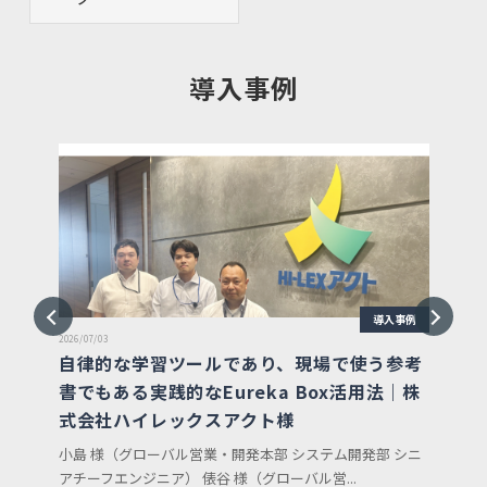
導入事例
事例
に役
Previous
Next
導入事例
・運
2026/07/03
2026/
自律的な学習ツールであり、現場で使う参考
新
が若
書でもある実践的なEureka Box活用法｜株
早
式会社ハイレックスアクト様
ノ
小島 様（グローバル営業・開発本部 システム開発部 シニ
ソリ
アチーフエンジニア） 俵谷 様（グローバル営...
井上