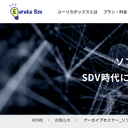
ユーリカボックスとは
プラン・料金
ソ
HOME
SDV時代
よくあるご質問
HOME
お知らせ
アーカイブセミナー_ソ