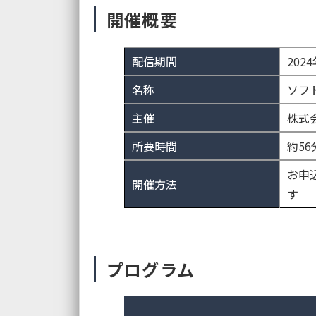
開催概要
配信期間
202
名称
ソフ
主催
株式
所要時間
約56
お申
開催方法
す
プログラム