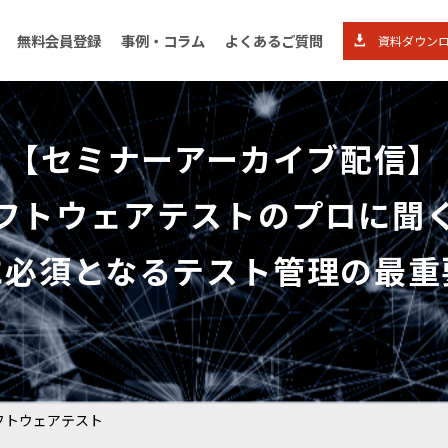
無料会員登録
事例・コラム
よくあるご質問
資料ダウンロ
【セミナーアーカイブ配信】
フトウェアテストのプロに聞
ユーリカボックスとは
法人プ
に必須となるテスト管理の最
資料ダウンロード
導入事
フトウェアテスト