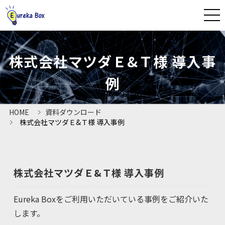
CLOSE
株式会社マツダＥ&Ｔ様 導入事
HOME
例
ユーリカボックスとは
HOME
資料ダウンロード
株式会社マツダＥ&Ｔ様 導入事例
法人プラン
よくあるご質問
株式会社マツダＥ&Ｔ様 導入事例
資料ダウンロード
Eureka Boxをご利用いただいている事例をご紹介いた
します。
導入事例